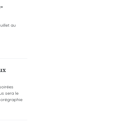
"
illet au
eux
soirées
us sera le
chorégraphie