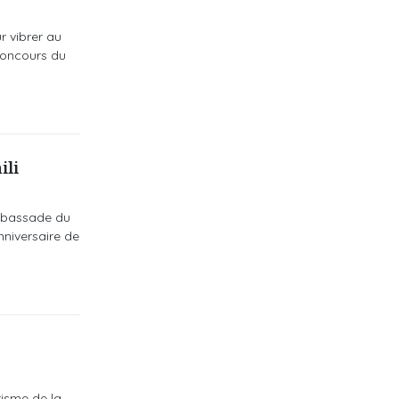
r vibrer au
 concours du
ili
ambassade du
niversaire de
risme de la