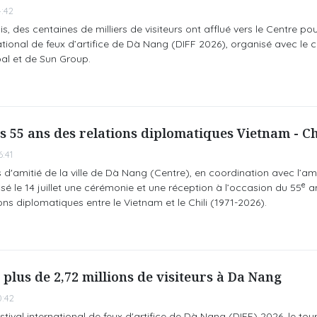
:42
 des centaines de milliers de visiteurs ont afflué vers le Centre pou
ational de feux d’artifice de Dà Nang (DIFF 2026), organisé avec le
al et de Sun Group.
s 55 ans des relations diplomatiques Vietnam - Ch
:41
 d'amitié de la ville de Dà Nang (Centre), en coordination avec l’
e
sé le 14 juillet une cérémonie et une réception à l’occasion du 55
an
ons diplomatiques entre le Vietnam et le Chili (1971-2026).
 plus de 2,72 millions de visiteurs à Da Nang
0:42
tival international de feux d'artifice de Dà Nang (DIFF) 2026, le tou