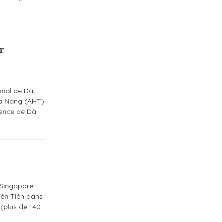
r
ional de Dà
 Dà Nang (AHT)
ssence de Dà
 Singapore
Diên Tiên dans
 (plus de 140