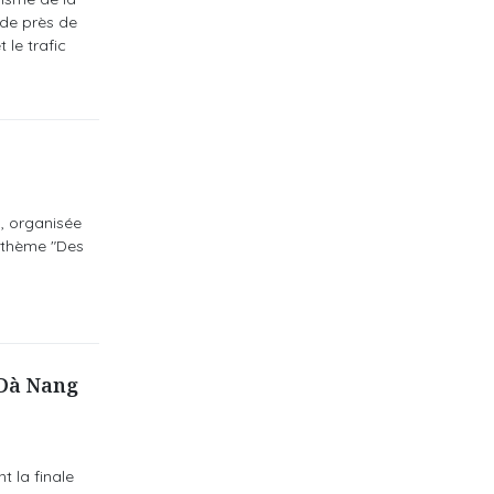
 de près de
 le trafic
), organisée
e thème "Des
 Dà Nang
t la finale