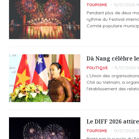
TOURISME
16/07/2026 14
Pendant plus de deux mois,
rythme du Festival intern
Comité populaire municip
Dà Nang célèbre le
POLITIQUE
15/07/2026 16
L'Union des organisations
Chili au Vietnam, a organi
l’établissement des relati
Le DIFF 2026 attire
TOURISME
13/07/2026 1
Porté par le succès du Fes