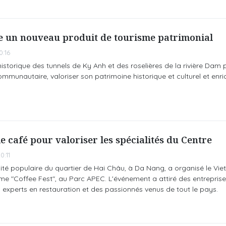
 un nouveau produit de tourisme patrimonial
0:16
historique des tunnels de Ky Anh et des roselières de la rivière Dam 
mmunautaire, valoriser son patrimoine historique et culturel et enric
e café pour valoriser les spécialités du Centre
0:11
omité populaire du quartier de Hai Châu, à Da Nang, a organisé le Vi
me "Coffee Fest", au Parc APEC. L'événement a attiré des entreprise
s experts en restauration et des passionnés venus de tout le pays.