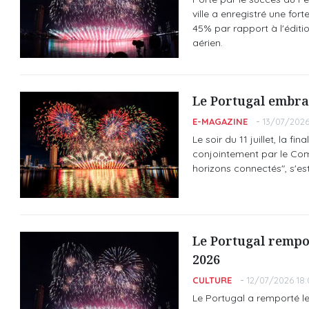
ville a enregistré une for
45% par rapport à l'éditio
aérien.
Le Portugal embras
E-MAGAZINE
13/07/2026
Le soir du 11 juillet, la f
conjointement par le Com
horizons connectés", s'est
Le Portugal rempor
2026
CULTURE
12/07/2026 18:
Le Portugal a remporté le 