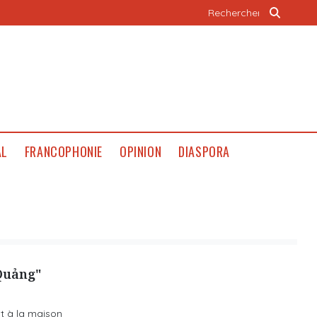
AL
FRANCOPHONIE
OPINION
DIASPORA
 Quảng"
ût à la maison