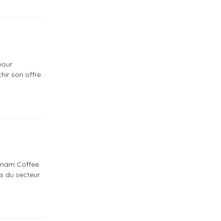
pour
hir son offre
etnam Coffee
s du secteur