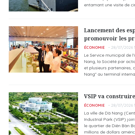
entamant une visite de ci
Lancement des esp
promouvoir les pr
ÉCONOMIE
28/07/2026 1
Le Service municipal de l
Nang, la Société par acti
et plusieurs partenaires,
Nang" au terminal interna
VSIP va construire
ÉCONOMIE
28/07/2026 1
La ville de Dà Nang (Cen
Industrial Park (VSIP) joi
le quartier de Diên Bàn B
millions de dollars améric