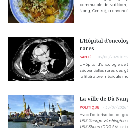
communale de Nai Nam, si
Nang, Centre), a annoncé 
L’Hôpital d’oncolo
rares
SANTÉ
03/08/2026 10:5
L’Hôpital d’oncologie de
séquentielles rares des g
la littérature médicale mo
La ville de Dà Nan
POLITIQUE
30/07/2026 1
Avec l'autorisation du g
USS George Washington
e
USS Shoup
(DDG 86), est a