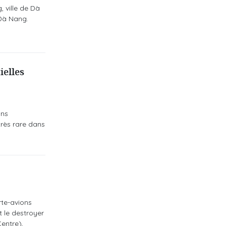
 ville de Dà
 Dà Nang.
ielles
ons
très rare dans
te-avions
 le destroyer
entre),