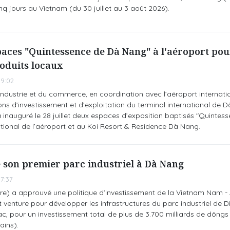
nq jours au Vietnam (du 30 juillet au 3 août 2026).
aces "Quintessence de Dà Nang" à l'aéroport pou
oduits locaux
9:02
’industrie et du commerce, en coordination avec l’aéroport internat
ons d’investissement et d’exploitation du terminal international de
 a inauguré le 28 juillet deux espaces d’exposition baptisés "Quinte
tional de l’aéroport et au Koi Resort & Residence Dà Nang.
 son premier parc industriel à Dà Nang
7:37
tre) a approuvé une politique d’investissement de la Vietnam Nam -
nt venture pour développer les infrastructures du parc industriel de 
ac, pour un investissement total de plus de 3.700 milliards de dôngs
ains).