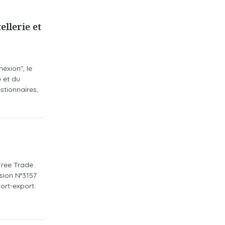
llerie et
exion", le
e et du
stionnaires,
Free Trade
sion N°3157
ort-export.