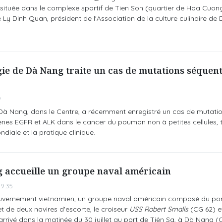
tuée dans le complexe sportif de Tien Son (quartier de Hoa Cuong,
Ly Dinh Quan, président de l'Association de la culture culinaire de
gie de Dà Nang traite un cas de mutations séquent
9
 Dà Nang, dans le Centre, a récemment enregistré un cas de mutati
ènes EGFR et ALK dans le cancer du poumon non à petites cellules, 
ndiale et la pratique clinique.
g accueille un groupe naval américain
9:35
ouvernement vietnamien, un groupe naval américain composé du por
t de deux navires d'escorte, le croiseur
USS Robert Smalls
(CG 62) et
rrivé dans la matinée du 30 juillet au port de Tiên Sa, à Dà Nang (C