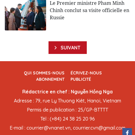
Le Premier ministre Pham Minh
Chinh conclut sa visite officielle en
Russie
SUIVANT
QUI SOMMES-NOUS
ÉCRIVEZ-NOUS
ABONNEMENT
PUBLICITÉ
Rédactrice en chef : Nguyễn Hồng Nga
Adresse : 79, rue Ly Thuong Kiêt, Hanoï, Vietnam
Permis de publication : 25/GP-BTTTT
Tél : (+84) 24 38 25 20 96
E-mail : courrier@vnanet.vn, courrier.cvn@gmail.com