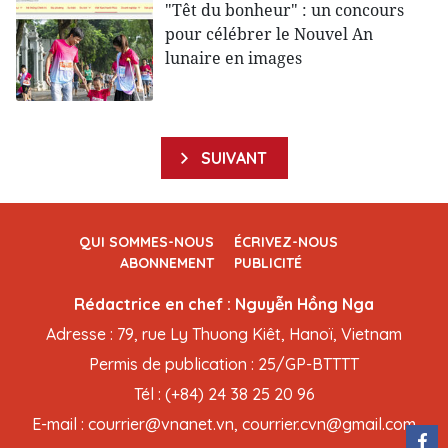
"Têt du bonheur" : un concours
pour célébrer le Nouvel An
lunaire en images
SUIVANT
QUI SOMMES-NOUS
ÉCRIVEZ-NOUS
ABONNEMENT
PUBLICITÉ
Rédactrice en chef : Nguyễn Hồng Nga
Adresse : 79, rue Ly Thuong Kiêt, Hanoï, Vietnam
Permis de publication : 25/GP-BTTTT
Tél : (+84) 24 38 25 20 96
E-mail : courrier@vnanet.vn, courrier.cvn@gmail.com