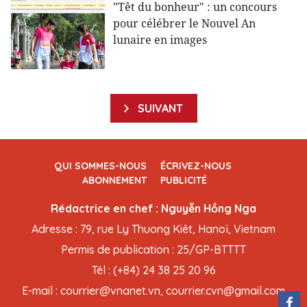
"Têt du bonheur" : un concours
pour célébrer le Nouvel An
lunaire en images
SUIVANT
QUI SOMMES-NOUS
ÉCRIVEZ-NOUS
ABONNEMENT
PUBLICITÉ
Rédactrice en chef : Nguyễn Hồng Nga
Adresse : 79, rue Ly Thuong Kiêt, Hanoï, Vietnam
Permis de publication : 25/GP-BTTTT
Tél : (+84) 24 38 25 20 96
E-mail : courrier@vnanet.vn, courrier.cvn@gmail.com