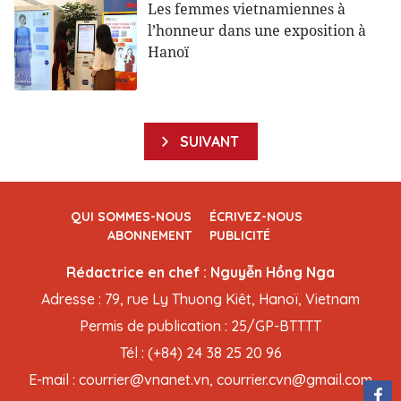
Les femmes vietnamiennes à
l’honneur dans une exposition à
Hanoï
SUIVANT
QUI SOMMES-NOUS
ÉCRIVEZ-NOUS
ABONNEMENT
PUBLICITÉ
Rédactrice en chef : Nguyễn Hồng Nga
Adresse : 79, rue Ly Thuong Kiêt, Hanoï, Vietnam
Permis de publication : 25/GP-BTTTT
Tél : (+84) 24 38 25 20 96
E-mail : courrier@vnanet.vn, courrier.cvn@gmail.com