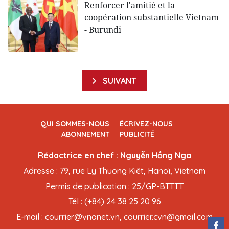
Renforcer l'amitié et la
coopération substantielle Vietnam
- Burundi
SUIVANT
QUI SOMMES-NOUS
ÉCRIVEZ-NOUS
ABONNEMENT
PUBLICITÉ
Rédactrice en chef : Nguyễn Hồng Nga
Adresse : 79, rue Ly Thuong Kiêt, Hanoï, Vietnam
Permis de publication : 25/GP-BTTTT
Tél : (+84) 24 38 25 20 96
E-mail : courrier@vnanet.vn, courrier.cvn@gmail.com