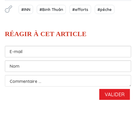
#INN
#Binh Thuân
#efforts
#pêche