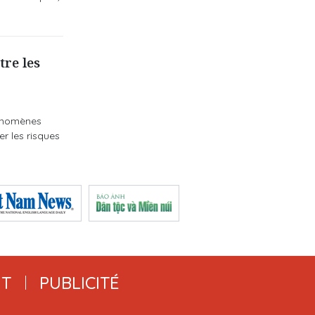
re les
hénomènes
r les risques
T
PUBLICITÉ