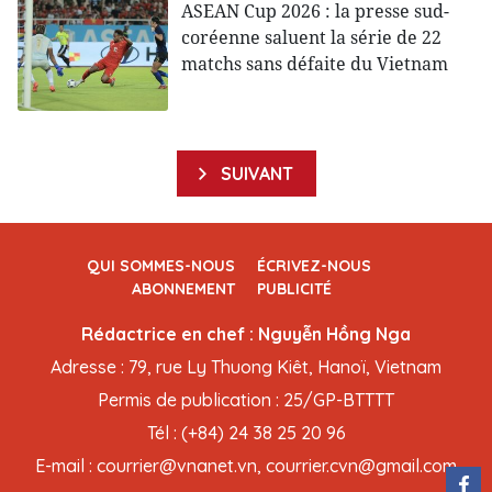
ASEAN Cup 2026 : la presse sud-
coréenne saluent la série de 22
matchs sans défaite du Vietnam
SUIVANT
QUI SOMMES-NOUS
ÉCRIVEZ-NOUS
ABONNEMENT
PUBLICITÉ
Rédactrice en chef : Nguyễn Hồng Nga
Adresse : 79, rue Ly Thuong Kiêt, Hanoï, Vietnam
Permis de publication : 25/GP-BTTTT
Tél : (+84) 24 38 25 20 96
E-mail : courrier@vnanet.vn, courrier.cvn@gmail.com