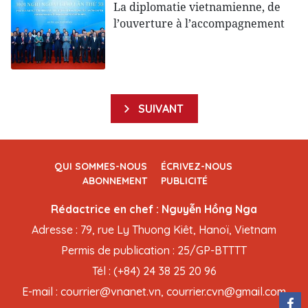
La diplomatie vietnamienne, de
l’ouverture à l’accompagnement
SUIVANT
QUI SOMMES-NOUS
ÉCRIVEZ-NOUS
ABONNEMENT
PUBLICITÉ
Rédactrice en chef : Nguyễn Hồng Nga
Adresse : 79, rue Ly Thuong Kiêt, Hanoï, Vietnam
Permis de publication : 25/GP-BTTTT
Tél : (+84) 24 38 25 20 96
E-mail : courrier@vnanet.vn, courrier.cvn@gmail.com