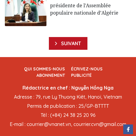
présidente de l'Assemblée
populaire nationale d’Algérie
SUIVANT
QUI SOMMES-NOUS
ÉCRIVEZ-NOUS
ABONNEMENT
PUBLICITÉ
Rédactrice en chef : Nguyễn Hồng Nga
Adresse : 79, rue Ly Thuong Kiêt, Hanoï, Vietnam
Permis de publication : 25/GP-BTTTT
Tél : (+84) 24 38 25 20 96
E-mail : courrier@vnanet.vn, courrier.cvn@gmail.com