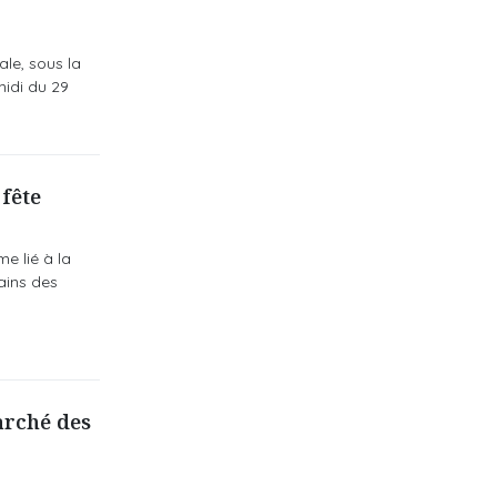
le, sous la
idi du 29
 fête
e lié à la
ains des
arché des