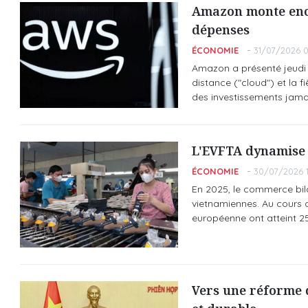
Amazon monte enco
dépenses
ÉCONOMIE
31/07/2026 0
Amazon a présenté jeudi 30
distance ("cloud") et la fi
des investissements jamai
L'EVFTA dynamise 
ÉCONOMIE
30/07/2026 1
En 2025, le commerce bila
vietnamiennes. Au cours d
européenne ont atteint 25
Vers une réforme d