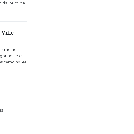
ids lourd de
Ville
atrimoine
ïgonnaise et
es témoins les
es.