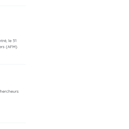
ré, le 31
ers (AFM).
chercheurs