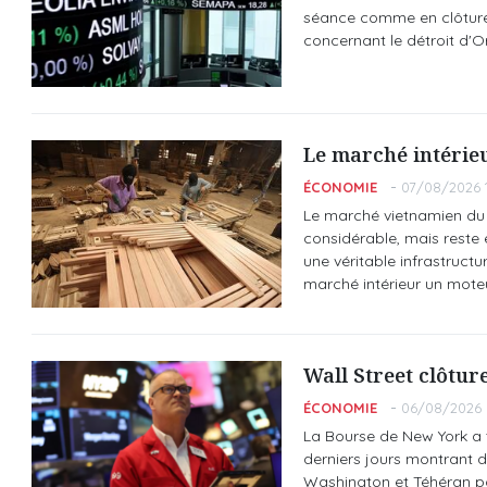
séance comme en clôture,
concernant le détroit d'O
Le marché intérieu
ÉCONOMIE
07/08/2026 
Le marché vietnamien du 
considérable, mais reste 
une véritable infrastruc
marché intérieur un moteu
Wall Street clôtur
ÉCONOMIE
06/08/2026 
La Bourse de New York a 
derniers jours montrant 
Washington et Téhéran pou