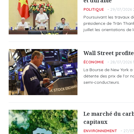
et durable
POLITIQUE
29/07/2026 
Poursuivant les travaux d
présidence de Trân Thanh
juillet les orientations de 
Wall Street profite
ÉCONOMIE
28/07/2026 1
La Bourse de New York a te
détente des prix de l'or 
semi-conducteurs.
Le marché du carb
capitaux
ENVIRONNEMENT
27/07