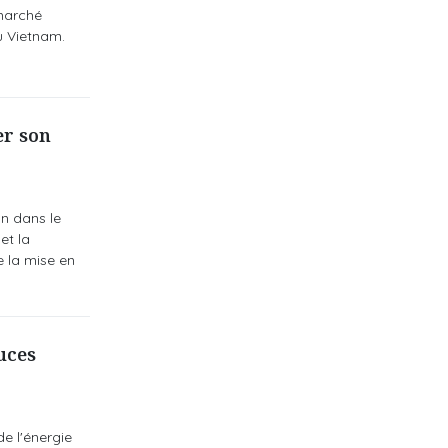
 marché
u Vietnam.
er son
n dans le
et la
e la mise en
puces
de l'énergie