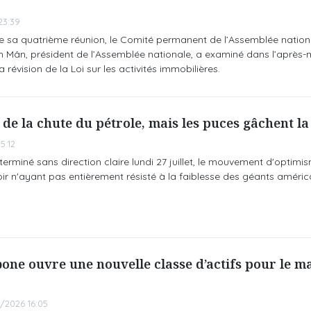
23:39
e sa quatrième réunion, le Comité permanent de l’Assemblée nationa
 Mân, président de l’Assemblée nationale, a examiné dans l’après-m
la révision de la Loi sur les activités immobilières.
 de la chute du pétrole, mais les puces gâchent la
5:12
rminé sans direction claire lundi 27 juillet, le mouvement d'optimism
noir n'ayant pas entièrement résisté à la faiblesse des géants améric
one ouvre une nouvelle classe d’actifs pour le m
/2026 16:05