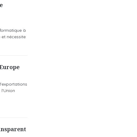
e
informatique à
e et nécessite
 Europe
d'exportations
 l'Union
ransparent