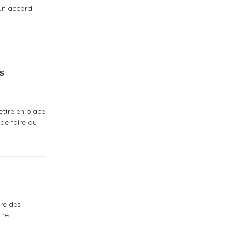
'un accord
s
t
ettre en place
de faire du
re des
tre