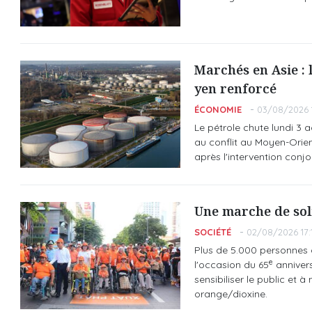
Marchés en Asie : l
yen renforcé
ÉCONOMIE
03/08/2026 1
Le pétrole chute lundi 3 
au conflit au Moyen-Orient
après l'intervention con
Une marche de soli
SOCIÉTÉ
02/08/2026 17:
Plus de 5.000 personnes o
e
l'occasion du 65
annivers
sensibiliser le public et 
orange/dioxine.