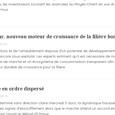
 les investisseurs scrutant les avancées au Moyen-Orient en vue d
rmuz.
r, nouveau moteur de croissance de la filière boi
10:49
bois et de l’ameublement dispose d’un potentiel de développemen
encore sous-exploité. Les experts estiment qu’il est nécessaire de m
ture de marché et un écosystème de consommation transparent afin 
r durable de croissance pour la filière.
e en ordre dispersé
08:19
terminé sans direction claire mercredi 5 août, la dynamique haussiè
des signes d'essoufflement alors que le marché attend un accord en
r rouvrir le détroit d'Ormuz.