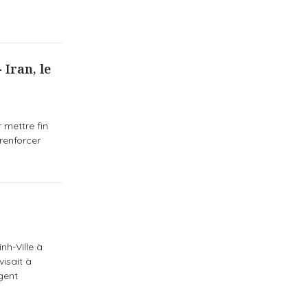
 Iran, le
 mettre fin
renforcer
nh-Ville à
isait à
gent