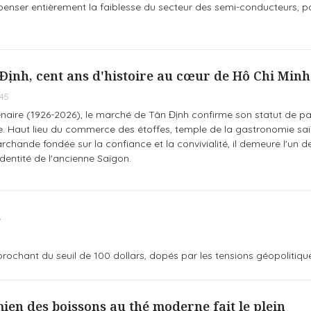
nser entièrement la faiblesse du secteur des semi-conducteurs, po
ịnh, cent ans d'histoire au cœur de Hô Chi Minh-
45
enaire (1926-2026), le marché de Tân Định confirme son statut de p
le. Haut lieu du commerce des étoffes, temple de la gastronomie sa
chande fondée sur la confiance et la convivialité, il demeure l'un d
dentité de l'ancienne Saïgon.
s
approchant du seuil de 100 dollars, dopés par les tensions géopolitiqu
en des boissons au thé moderne fait le plein