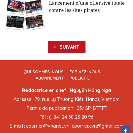
Lancement d’une offensive totale
contre les sites pirates
SUIVANT
QUI SOMMES-NOUS
ÉCRIVEZ-NOUS
ABONNEMENT
PUBLICITÉ
Rédactrice en chef : Nguyễn Hồng Nga
Adresse : 79, rue Ly Thuong Kiêt, Hanoï, Vietnam
Permis de publication : 25/GP-BTTTT
Tél : (+84) 24 38 25 20 96
E-mail : courrier@vnanet.vn, courrier.cvn@gmail.com