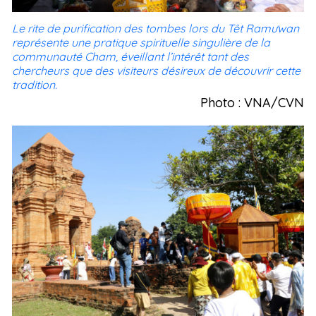
Le rite de purification des tombes lors du Têt Ramưwan
représente une pratique spirituelle singulière de la
communauté Cham, éveillant l’intérêt tant des
chercheurs que des visiteurs désireux de découvrir cette
tradition.
Photo : VNA/CVN