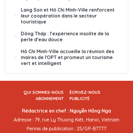
Lang Son et Hô Chi Minh-Ville renforcent
leur coopération dans le secteur
touristique
Dông Tháp : l’expérience insolite de la
perle d’eau douce
Hô Chi Minh-Ville accueille la réunion des
maires de l'OPT et promeut un tourisme
vert et intelligent
QUI SOMMES-NOUS
ÉCRIVEZ-NOUS
ABONNEMENT
PUBLICITÉ
Rédactrice en chef : Nguyễn Hồng Nga
Adresse : 79, rue Ly Thuong Kiêt, Hanoï, Vietnam
Permis de publication : 25/GP-BTTTT