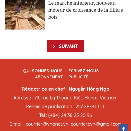
Le marché intérieur, nouveau
moteur de croissance de la filière
bois
SUIVANT
QUI SOMMES-NOUS
ÉCRIVEZ-NOUS
ABONNEMENT
PUBLICITÉ
Rédactrice en chef : Nguyễn Hồng Nga
Adresse : 79, rue Ly Thuong Kiêt, Hanoï, Vietnam
Permis de publication : 25/GP-BTTTT
Tél : (+84) 24 38 25 20 96
E-mail : courrier@vnanet.vn, courrier.cvn@gmail.com