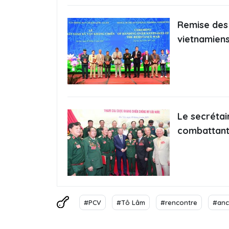
Remise des
vietnamiens
Le secrétai
combattant
#PCV
#Tô Lâm
#rencontre
#anc