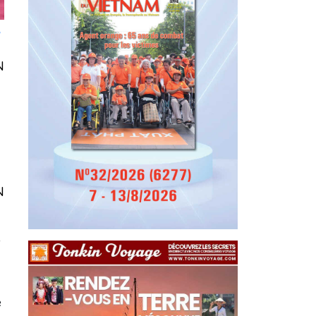
N
N
r
e