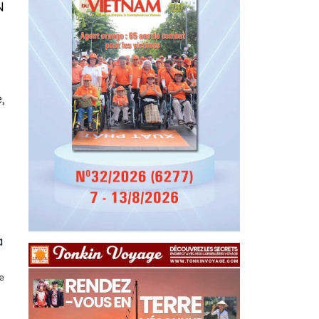
N
,
à
e