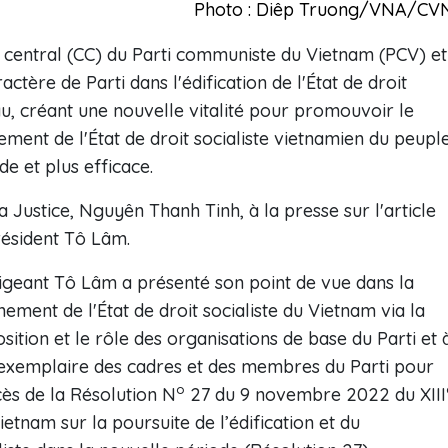
Photo : Diêp Truong/VNA/CV
é central (CC) du Parti communiste du Vietnam (PCV) et
tère de Parti dans l'édification de l'État de droit
au, créant une nouvelle vitalité pour promouvoir le
ement de l'État de droit socialiste vietnamien du peuple
de et plus efficace.
la Justice, Nguyên Thanh Tinh, à la presse sur l'article
résident Tô Lâm.
dirigeant Tô Lâm a présenté son point de vue dans la
nnement de l'État de droit socialiste du Vietnam via la
osition et le rôle des organisations de base du Parti et 
t exemplaire des cadres et des membres du Parti pour
o
ès de la Résolution N
27 du 9 novembre 2022 du XIII
tnam sur la poursuite de l’édification et du