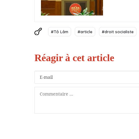
#Tô Lâm
#article
#droit socialiste