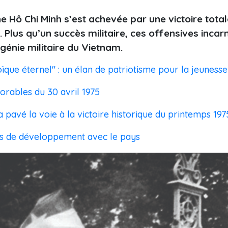
e Hô Chi Minh s’est achevée par une victoire total
. Plus qu’un succès militaire, ces offensives incarn
 génie militaire du Vietnam.
que éternel" : un élan de patriotisme pour la jeunesse
rables du 30 avril 1975
pavé la voie à la victoire historique du printemps 197
ans de développement avec le pays