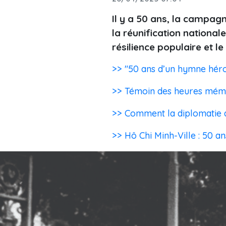
Il y a 50 ans, la campagn
la réunification nationale
résilience populaire et le
>> "50 ans d’un hymne héroï
>> Témoin des heures mémo
>> Comment la diplomatie a 
>> Hô Chi Minh-Ville : 50 