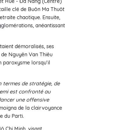
et Huê - Đà Nang (Centre)
taille clé de Buôn Ma Thuôt
traite chaotique. Ensuite,
gglomérations, anéantissant
taient démoralisés, ses
nt de Nguyên Van Thiêu
n paroxysme lorsqu’il
 termes de stratégie, de
nnemi est confronté au
ancer une offensive
émoigna de la clairvoyance
e du Parti.
ô Chi Minh, visant