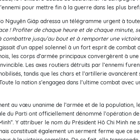
’ennemi pour mettre fin à la guerre dans les plus brefs
l Vo Nguyên Giáp adressa un télégramme urgent à toute
ace ! Profiter de chaque heure et de chaque minute, se 
 à combattre jusqu’au bout et à remporter une victoire
’agissait d’un appel solennel à un fort esprit de combat 
ois, les corps d’armée principaux convergèrent à une 
nvincible. Les axes routiers détruits par l’ennemi furen
 mobilisés, tandis que les chars et l’artillerie avancèren
oute la nation s’engagea dans l’ultime combat avec un
ent au vœu unanime de l’armée et de la population, le
le du Parti ont officiellement dénommé l’opération de 
nh”. Y attribuer le nom du Président Hô Chi Minh ne se
mais constituait également un serment ferme que ce sera
ays à la victoire complète. De ce fait, elle transcende