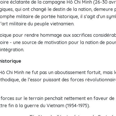
toire éclatante de la campagne Hô Chi Minh (26-30 avri
égiques, qui ont changé le destin de la nation, demeu
triomphe militaire de portée historique, il s’agit d’un sy
’art militaire du peuple vietnamien.
oïque pour rendre hommage aux sacrifices considérabl
toire - une source de motivation pour la nation de po
intégration.
historique
 Chi Minh ne fut pas un aboutissement fortuit, mais le
hodique, de l’essor puissant des forces révolutionnaire
s forces sur le terrain penchait nettement en faveur d
tre fin à la guerre du Vietnam (1954-1975).