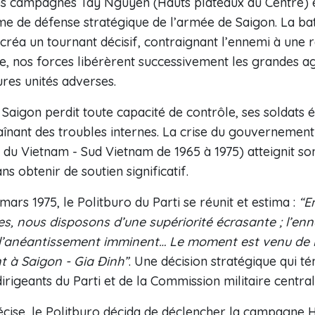
des campagnes Tây Nguyên (Hauts plateaux du Centre) 
ème de défense stratégique de l’armée de Saigon. La ba
créa un tournant décisif, contraignant l’ennemi à une re
te, nos forces libérèrent successivement les grandes a
ures unités adverses.
 Saigon perdit toute capacité de contrôle, ses soldats é
aînant des troubles internes. La crise du gouverneme
 du Vietnam - Sud Vietnam de 1965 à 1975) atteignit so
ans obtenir de soutien significatif.
 mars 1975, le Politburo du Parti se réunit et estima :
“En
ques, nous disposons d’une supériorité écrasante ; l’e
d’anéantissement imminent… Le moment est venu de l
t à Saigon - Gia Đinh”
. Une décision stratégique qui t
irigeants du Parti et de la Commission militaire central
écise, le Politburo décida de déclencher la campagne H