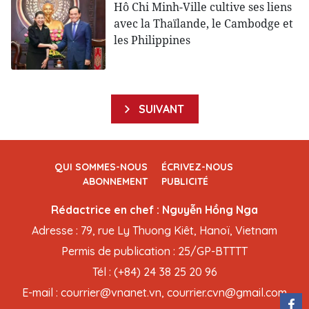
Hô Chi Minh-Ville cultive ses liens
avec la Thaïlande, le Cambodge et
les Philippines
SUIVANT
QUI SOMMES-NOUS
ÉCRIVEZ-NOUS
ABONNEMENT
PUBLICITÉ
Rédactrice en chef : Nguyễn Hồng Nga
Adresse : 79, rue Ly Thuong Kiêt, Hanoï, Vietnam
Permis de publication : 25/GP-BTTTT
Tél : (+84) 24 38 25 20 96
E-mail : courrier@vnanet.vn, courrier.cvn@gmail.com