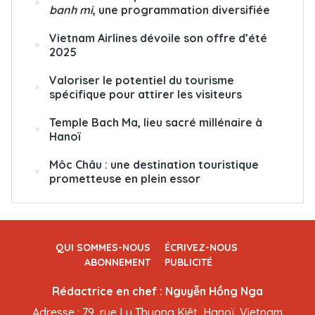
banh mi
, une programmation diversifiée
Vietnam Airlines dévoile son offre d’été
2025
Valoriser le potentiel du tourisme
spécifique pour attirer les visiteurs
Temple Bach Ma, lieu sacré millénaire à
Hanoï
Môc Châu : une destination touristique
prometteuse en plein essor
QUI SOMMES-NOUS
ÉCRIVEZ-NOUS
ABONNEMENT
PUBLICITÉ
Rédactrice en chef : Nguyễn Hồng Nga
Adresse : 79, rue Ly Thuong Kiêt, Hanoï, Vietnam