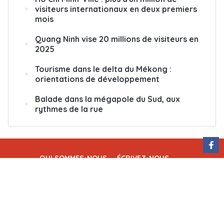
visiteurs internationaux en deux premiers
mois
Quang Ninh vise 20 millions de visiteurs en
2025
Tourisme dans le delta du Mékong :
orientations de développement
Balade dans la mégapole du Sud, aux
rythmes de la rue
QUI SOMMES-NOUS
ÉCRIVEZ-NOUS
ABONNEMENT
PUBLICITÉ
Rédactrice en chef : Nguyễn Hồng Nga
Adresse : 79, rue Ly Thuong Kiêt, Hanoï, Vietnam
Permis de publication : 25/GP-BTTTT