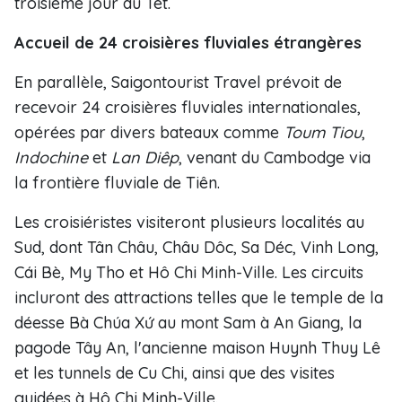
troisième jour du Têt.
Accueil de 24 croisières fluviales étrangères
En parallèle, Saigontourist Travel prévoit de
recevoir 24 croisières fluviales internationales,
opérées par divers bateaux comme
Toum Tiou
,
Indochine
et
Lan Diêp
, venant du Cambodge via
la frontière fluviale de Tiên.
Les croisiéristes visiteront plusieurs localités au
Sud, dont Tân Châu, Châu Dôc, Sa Déc, Vinh Long,
Cái Bè, My Tho et Hô Chi Minh-Ville. Les circuits
incluront des attractions telles que le temple de la
déesse Bà Chúa Xứ au mont Sam à An Giang, la
pagode Tây An, l'ancienne maison Huynh Thuy Lê
et les tunnels de Cu Chi, ainsi que des visites
guidées à Hô Chi Minh-Ville.