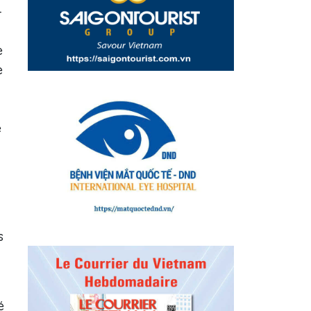
-
e
e
e
s
é