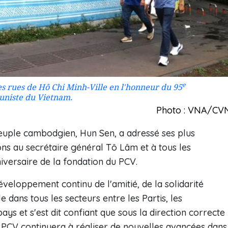
e
s rues de Hô Chi Minh-Ville en l'honneur du 95
uniste du Vietnam.
Photo : VNA/CV
peuple cambodgien, Hun Sen, a adressé ses plus
ons au secrétaire général Tô Lâm et à tous les
iversaire de la fondation du PCV.
veloppement continu de l'amitié, de la solidarité
e dans tous les secteurs entre les Partis, les
s et s'est dit confiant que sous la direction correcte
 PCV continuera à réaliser de nouvelles avancées dans