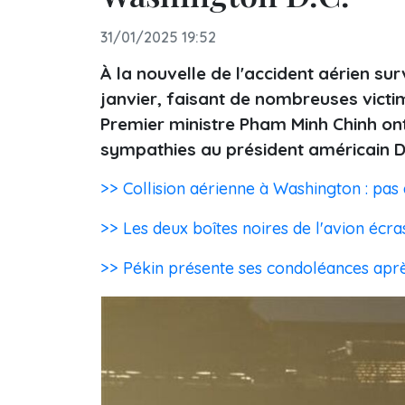
31/01/2025 19:52
À la nouvelle de l'accident aérien su
janvier, faisant de nombreuses victim
Premier ministre Pham Minh Chinh on
sympathies au président américain 
>> Collision aérienne à Washington : pas
>> Les deux boîtes noires de l'avion écr
>> Pékin présente ses condoléances apr