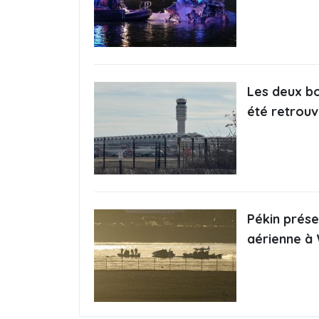
Les deux bo
été retrou
Pékin prés
aérienne à