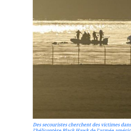
Des secouristes cherchent des victimes dans l
l'hélicoptère Black Hawk de l'armée améric