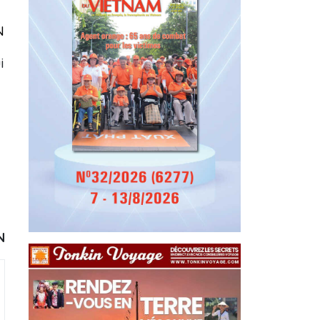
N
i
N