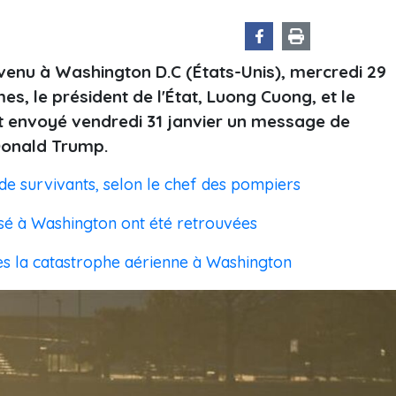
rvenu à Washington D.C (États-Unis), mercredi 29
es, le président de l'État, Luong Cuong, et le
t envoyé vendredi 31 janvier un message de
Donald Trump.
 de survivants, selon le chef des pompiers
asé à Washington ont été retrouvées
ès la catastrophe aérienne à Washington