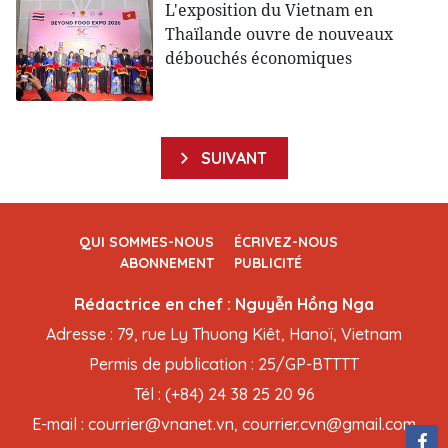
L'exposition du Vietnam en
Thaïlande ouvre de nouveaux
débouchés économiques
SUIVANT
QUI SOMMES-NOUS
ÉCRIVEZ-NOUS
ABONNEMENT
PUBLICITÉ
Rédactrice en chef : Nguyễn Hồng Nga
Adresse : 79, rue Ly Thuong Kiêt, Hanoï, Vietnam
Permis de publication : 25/GP-BTTTT
Tél : (+84) 24 38 25 20 96
E-mail : courrier@vnanet.vn, courrier.cvn@gmail.com