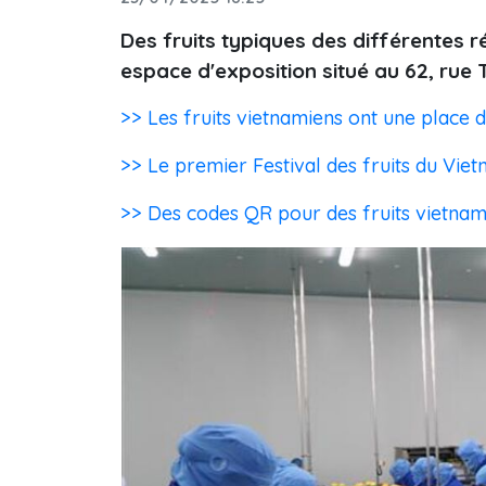
Des fruits typiques des différentes 
espace d'exposition situé au 62, rue T
>> Les fruits vietnamiens ont une place 
>> Le premier Festival des fruits du Viet
>> Des codes QR pour des fruits vietnami