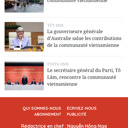
communauté vietnamienne
TÊT 2026
La gouverneure générale
d’Australie salue les contributions
de la communauté vietnamienne
ÉTATS-UNIS
Le secrétaire général du Parti, Tô
Lâm, rencontre la communauté
vietnamienne
QUI SOMMES-NOUS
ÉCRIVEZ-NOUS
ABONNEMENT
PUBLICITÉ
Rédactrice en chef : Nguyễn Hồng Nga