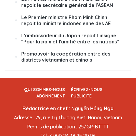
reçoit le secrétaire général de l'ASEAN
Le Premier ministre Pham Minh Chinh
reçoit la ministre indonésienne des AE
L'ambassadeur du Japon reçoit l’insigne
"Pour la paix et l'amitié entre les nations"
Promouvoir la coopération entre des
districts vietnamien et chinois
QUI SOMMES-NOUS
ÉCRIVEZ-NOUS
ABONNEMENT
PUBLICITÉ
Rédactrice en chef : Nguyễn Hồng Nga
Adresse : 79, rue Ly Thuong Kiêt, Hanoï, Vietnam
Permis de publication : 25/GP-BTTTT
Tél : (+84) 24 38 25 20 96