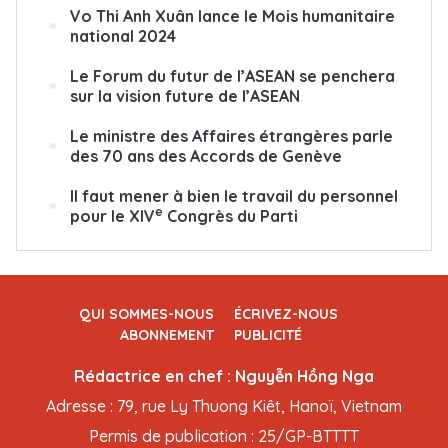
Vo Thi Anh Xuân lance le Mois humanitaire
national 2024
Le Forum du futur de l’ASEAN se penchera
sur la vision future de l’ASEAN
Le ministre des Affaires étrangères parle
des 70 ans des Accords de Genève
Il faut mener à bien le travail du personnel
e
pour le XIV
Congrès du Parti
QUI SOMMES-NOUS
ÉCRIVEZ-NOUS
ABONNEMENT
PUBLICITÉ
Rédactrice en chef : Nguyễn Hồng Nga
Adresse : 79, rue Ly Thuong Kiêt, Hanoï, Vietnam
Permis de publication : 25/GP-BTTTT