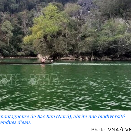
 montagneuse de Bac Kan (Nord), abrite une biodiversité
tendues d'eau.
Photo: VNA/CV