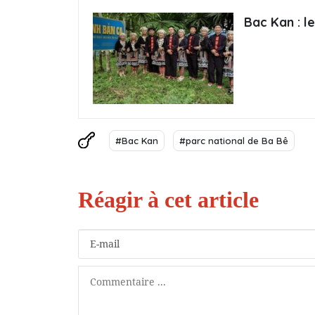
Bac Kan : le
#Bac Kan
#parc national de Ba Bê