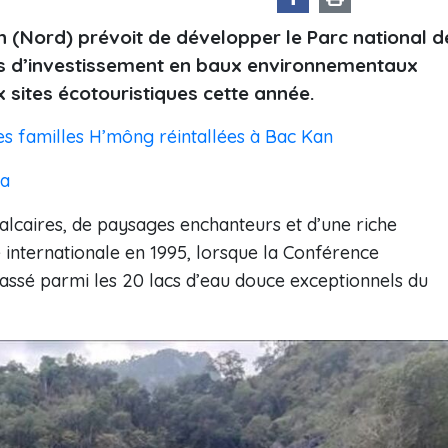
(Nord) prévoit de développer le Parc national d
jets d’investissement en baux environnementaux
x sites écotouristiques cette année.
es familles H’mông réintallées à Bac Kan
Ca
alcaires, de paysages enchanteurs et d’une riche
e internationale en 1995, lorsque la Conférence
classé parmi les 20 lacs d’eau douce exceptionnels du