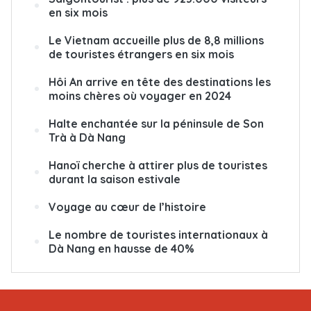
en forte hausse
Khanh Hoa mène de nombreuses activités
attrayantes pour promouvoir le tourisme
Promouvoir le tourisme vietnamien
auprès d’Allemands
Accroître la compétitivité du tourisme de
la région du Sud-Est
Saigontourist : plus de 923.000 visiteurs
en six mois
Le Vietnam accueille plus de 8,8 millions
de touristes étrangers en six mois
Hôi An arrive en tête des destinations les
moins chères où voyager en 2024
Halte enchantée sur la péninsule de Son
Trà à Dà Nang