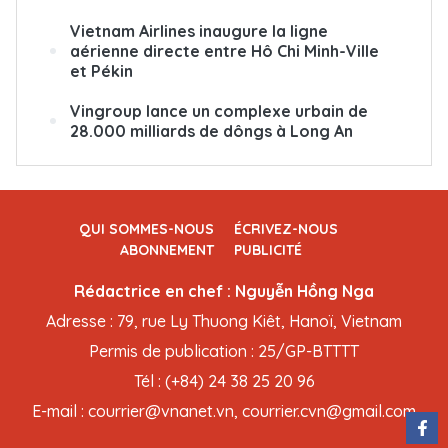
Vietnam Airlines inaugure la ligne
aérienne directe entre Hô Chi Minh-Ville
et Pékin
Vingroup lance un complexe urbain de
28.000 milliards de dôngs à Long An
QUI SOMMES-NOUS
ÉCRIVEZ-NOUS
ABONNEMENT
PUBLICITÉ
Rédactrice en chef : Nguyễn Hồng Nga
Adresse : 79, rue Ly Thuong Kiêt, Hanoï, Vietnam
Permis de publication : 25/GP-BTTTT
Tél : (+84) 24 38 25 20 96
E-mail : courrier@vnanet.vn, courrier.cvn@gmail.com