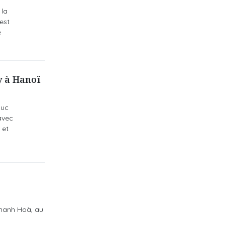
 la
est
e
y à Hanoï
huc
avec
 et
 Khanh Hoà, au