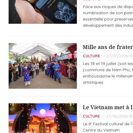
Face aux risques de dispa
numérisation de son patri
essentielle pour préserver 
développement des industr
Mille ans de frate
CULTURE
20/07/2026 10
Les 18 et 19 juillet (soit 
(commune de Nam Phu, H
enthousiasme le millénaire 
artistiques.
Le Vietnam met à 
CULTURE
27/06/2026 18
Le 6ᵉ Festival culturel de
Centre du Vietnam.