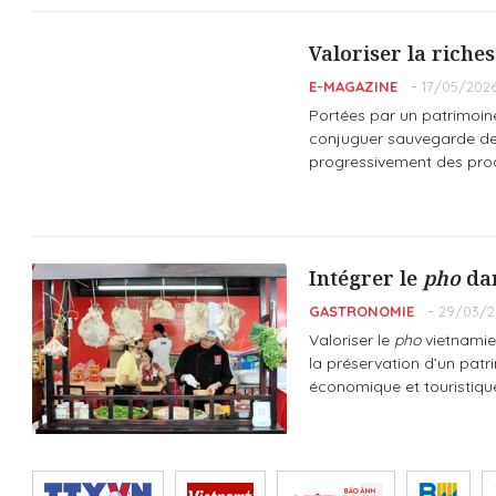
Valoriser la riche
E-MAGAZINE
17/05/2026
Portées par un patrimoine 
conjuguer sauvegarde des 
progressivement des produi
Intégrer le
pho
dan
GASTRONOMIE
29/03/20
Valoriser le
pho
vietnamien
la préservation d’un patr
économique et touristiqu