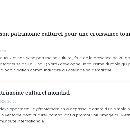
son patrimoine culturel pour une croissance tou
6:46
eux et son riche patrimoine culturel, fruit de la présence de 20 g
ontagneuse de Lai Châu (Nord) développe un tourisme durable qui p
et la participation communautaire au cœur de sa démarche.
trimoine culturel mondial
026 20:35
e développement, le
pho
vietnamien a dépassé le cadre d’un simple p
 un véritable pont culturel, contribuant à promouvoir l’image du Vie
unauté internationale.