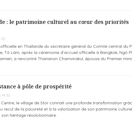
e : le patrimoine culturel au cœur des priorités
:05
 officielle en Thaïlande du secrétaire général du Comité central du Pa
e, Tô Lâm, après la cérémonie d'accueil officielle à Bangkok, Ngô 
namien, a rencontré Thananon Charnvirakul, épouse du Premier mini
stance à pôle de prospérité
 14:30
 Centre, le village de Stor connaît une profonde transformation grâc
 recul de la pauvreté et à la valorisation de son patrimoine culturel
 son héritage révolutionnaire.