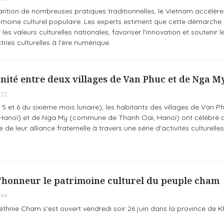
rition de nombreuses pratiques traditionnelles, le Vietnam accélère
moine culturel populaire. Les experts estiment que cette démarche 
les valeurs culturelles nationales, favoriser l'innovation et soutenir l
ies culturelles à l'ère numérique.
rnité entre deux villages de Van Phuc et de Nga M
:32
les 5 et 6 du sixième mois lunaire), les habitants des villages de Van P
anoï) et de Nga My (commune de Thanh Oai, Hanoï) ont célébré 
de leur alliance fraternelle à travers une série d'activités culturelles
l'honneur le patrimoine culturel du peuple cham
:44
 l’ethnie Cham s’est ouvert vendredi soir 26 juin dans la province de