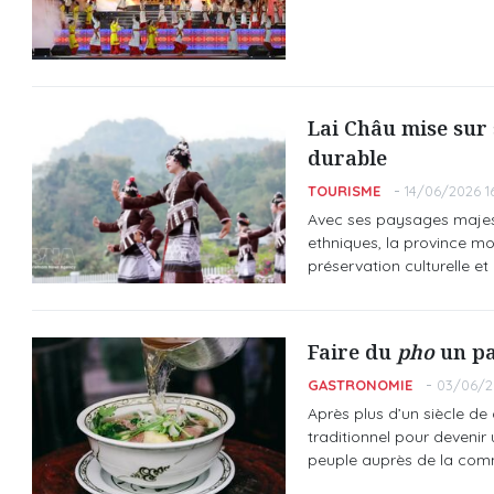
Lai Châu mise sur 
durable
TOURISME
14/06/2026 1
Avec ses paysages majestu
ethniques, la province m
préservation culturelle 
Faire du
pho
un pa
GASTRONOMIE
03/06/2
Après plus d’un siècle d
traditionnel pour devenir
peuple auprès de la comm