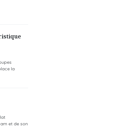
ristique
roupes
lace la
lat
tnam et de son