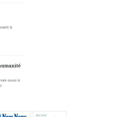
loient à
’humanité
mais aussi à
t