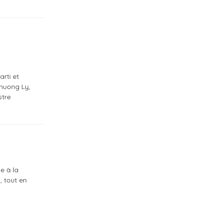
rti et
Phuong Ly,
stre
e à la
, tout en