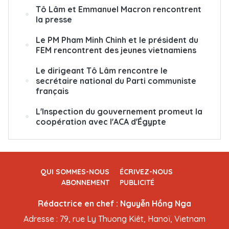
Tô Lâm et Emmanuel Macron rencontrent
la presse
Le PM Pham Minh Chinh et le président du
FEM rencontrent des jeunes vietnamiens
Le dirigeant Tô Lâm rencontre le
secrétaire national du Parti communiste
français
L'Inspection du gouvernement promeut la
coopération avec l'ACA d'Égypte
QUI SOMMES-NOUS
ÉCRIVEZ-NOUS
ABONNEMENT
PUBLICITÉ
Rédactrice en chef : Nguyễn Hồng Nga
Adresse : 79, rue Ly Thuong Kiêt, Hanoï, Vietnam