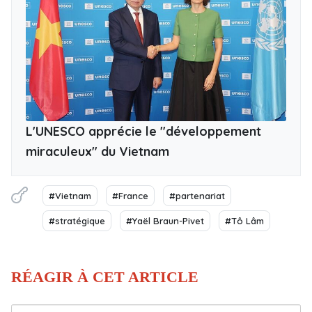
L'UNESCO apprécie le
"développement
miraculeux" du Vietnam
#Vietnam
#France
#partenariat
#stratégique
#Yaël Braun-Pivet
#Tô Lâm