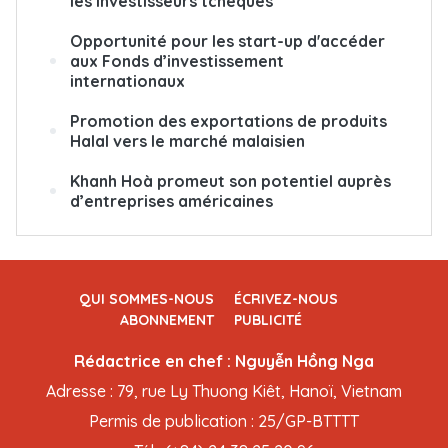
les investisseurs tchèques
Opportunité pour les start-up d'accéder
aux Fonds d’investissement
internationaux
Promotion des exportations de produits
Halal vers le marché malaisien
Khanh Hoà promeut son potentiel auprès
d’entreprises américaines
QUI SOMMES-NOUS
ÉCRIVEZ-NOUS
ABONNEMENT
PUBLICITÉ
Rédactrice en chef : Nguyễn Hồng Nga
Adresse : 79, rue Ly Thuong Kiêt, Hanoï, Vietnam
Permis de publication : 25/GP-BTTTT