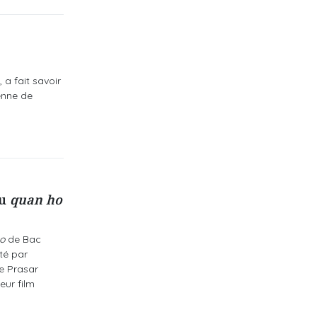
a fait savoir
enne de
du
quan ho
o
de Bac
té par
e Prasar
eur film