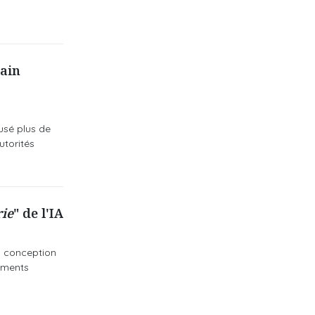
rain
usé plus de
utorités
rie
" de l'IA
la conception
pements