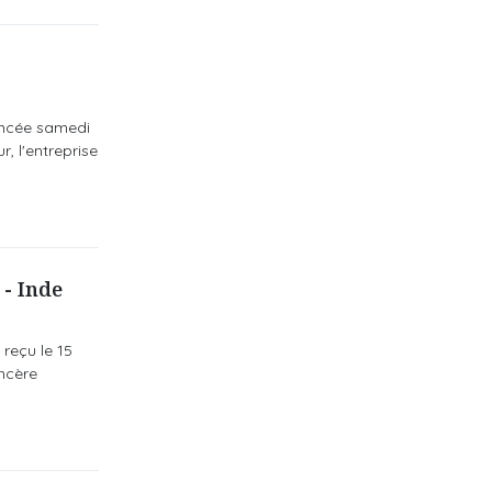
lancée samedi
, l'entreprise
 - Inde
reçu le 15
incère