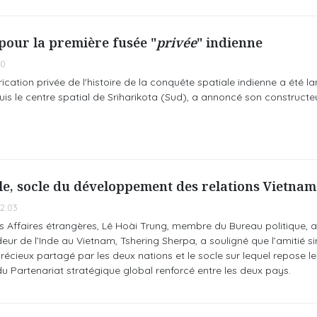
pour la première fusée "
privée
" indienne
30
ication privée de l'histoire de la conquête spatiale indienne a été 
uis le centre spatial de Sriharikota (Sud), a annoncé son constructeur
ble, socle du développement des relations Vietnam
2:03
s Affaires étrangères, Lê Hoài Trung, membre du Bureau politique, a 
eur de l’Inde au Vietnam, Tshering Sherpa, a souligné que l’amitié s
récieux partagé par les deux nations et le socle sur lequel repose le
 Partenariat stratégique global renforcé entre les deux pays.