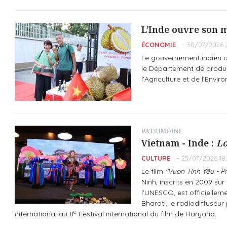
L’Inde ouvre son 
ÉCONOMIE
30/07/2026 2
Le gouvernement indien a 
le Département de produc
l’Agriculture et de l’Envir
PATRIMOINE
Vietnam - Inde :
Lo
CULTURE
25/07/2026 18
Le film
"Vuon Tinh Yêu - P
Ninh, inscrits en 2009 sur
l'UNESCO, est officielle
Bharati, le radiodiffuseur 
e
international au 8
Festival international du film de Haryana.