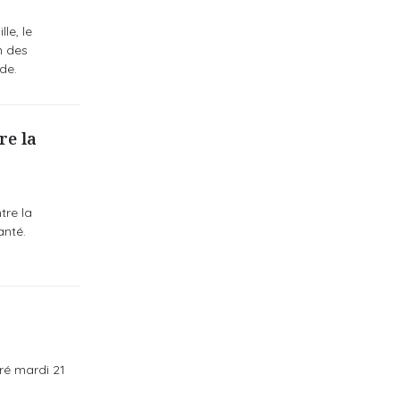
le, le
n des
de.
re la
tre la
anté.
ré mardi 21