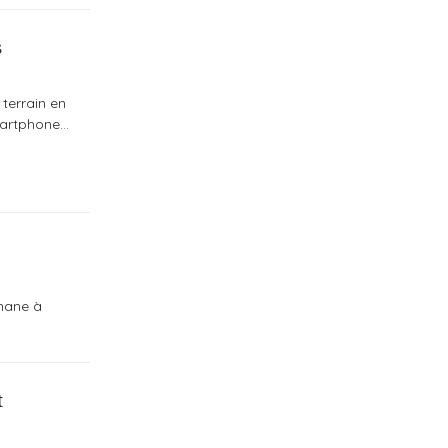
s
 terrain en
artphone...
thane à
t