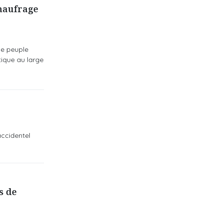
 naufrage
le peuple
tique au large
accidentel
s de