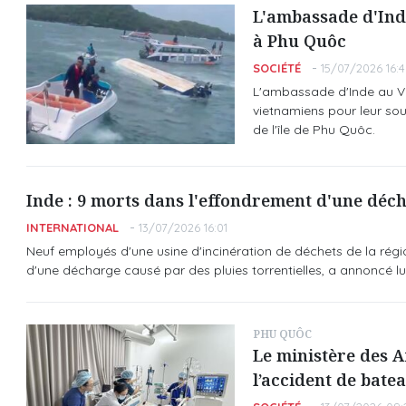
L'ambassade d'Ind
à Phu Quôc
SOCIÉTÉ
15/07/2026 16:
L'ambassade d'Inde au Vie
vietnamiens pour leur sou
de l'île de Phu Quôc.
Inde : 9 morts dans l'effondrement d'une déch
INTERNATIONAL
13/07/2026 16:01
Neuf employés d'une usine d'incinération de déchets de la régi
d'une décharge causé par des pluies torrentielles, a annoncé lundi
PHU QUÔC
Le ministère des A
l’accident de bate