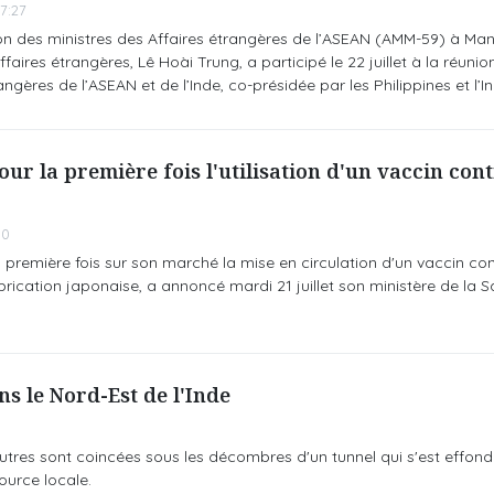
7:27
n des ministres des Affaires étrangères de l’ASEAN (AMM-59) à Manil
faires étrangères, Lê Hoài Trung, a participé le 22 juillet à la réunio
angères de l’ASEAN et de l’Inde, co-présidée par les Philippines et l’In
ur la première fois l'utilisation d'un vaccin cont
00
 première fois sur son marché la mise en circulation d'un vaccin con
ication japonaise, a annoncé mardi 21 juillet son ministère de la S
s le Nord-Est de l'Inde
utres sont coincées sous les décombres d'un tunnel qui s'est effond
source locale.