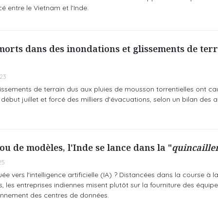
é entre le Vietnam et l'Inde.
 morts dans des inondations et glissements de ter
23
issements de terrain dus aux pluies de mousson torrentielles ont ca
ébut juillet et forcé des milliers d'évacuations, selon un bilan des a
ou de modèles, l'Inde se lance dans la "
quincaille
25
e vers l'intelligence artificielle (IA) ? Distancées dans la course à 
 les entreprises indiennes misent plutôt sur la fourniture des équi
onnement des centres de données.