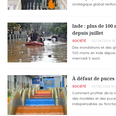
stratégique global renforc
Inde : plus de 100
depuis juillet
SOCIÉTÉ
05/08/2026 18:
Des inondations et des gl
100 morts en Inde depuis d
mercredi 5 août.
À défaut de puces 
SOCIÉTÉ
01/08/2026 10:
Comment profiter de la rué
des modèles et des puces,
indispensables au foncti