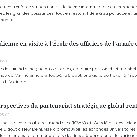
ment renforcé sa position sur la scène internationale en entretena
vec les grandes puissances, tout en restant fidèle à sa politique étr
onomie.
dienne en visite à l'École des officiers de l'armée 
15:30
de l'air indienne (Indian Air Force), conduite par l'Air chief marshal
e de l'Air indienne a effectué, le 5 août, une visite de travail à l'Éc
air du Vietnam.
erspectives du partenariat stratégique global ren
23:00
nseil indien des affaires mondiales (ICWA) et l'Académie des scienc
e 5 août à New Delhi, vise à promouvoir les échanges universitaires,
à formuler des recommandations destinées à approfondir le partenar