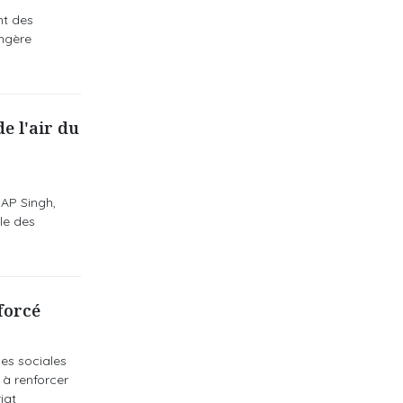
nt des
angère
de l'air du
 AP Singh,
ole des
forcé
es sociales
 à renforcer
iat