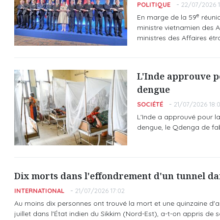
POLITIQUE
22/07/2026 1
e
En marge de la 59
réunio
ministre vietnamien des Af
ministres des Affaires étr
L'Inde approuve po
dengue
SOCIÉTÉ
21/07/2026 18:
L'Inde a approuvé pour la
dengue, le Qdenga de fabr
Dix morts dans l'effondrement d'un tunnel dan
INTERNATIONAL
21/07/2026 17:02
Au moins dix personnes ont trouvé la mort et une quinzaine d'a
juillet dans l'État indien du Sikkim (Nord-Est), a-t-on appris de 