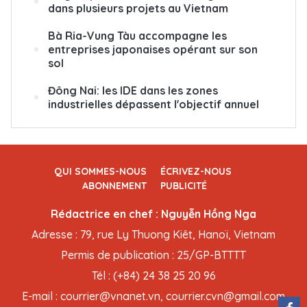
dans plusieurs projets au Vietnam
Bà Ria-Vung Tàu accompagne les
entreprises japonaises opérant sur son
sol
Đông Nai: les IDE dans les zones
industrielles dépassent l'objectif annuel
QUI SOMMES-NOUS
ÉCRIVEZ-NOUS
ABONNEMENT
PUBLICITÉ
Rédactrice en chef : Nguyễn Hồng Nga
Adresse : 79, rue Ly Thuong Kiêt, Hanoï, Vietnam
Permis de publication : 25/GP-BTTTT
Tél : (+84) 24 38 25 20 96
E-mail : courrier@vnanet.vn, courrier.cvn@gmail.com