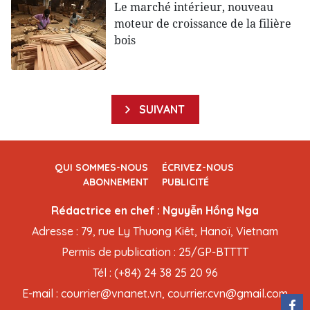
Le marché intérieur, nouveau
moteur de croissance de la filière
bois
SUIVANT
QUI SOMMES-NOUS
ÉCRIVEZ-NOUS
ABONNEMENT
PUBLICITÉ
Rédactrice en chef : Nguyễn Hồng Nga
Adresse : 79, rue Ly Thuong Kiêt, Hanoï, Vietnam
Permis de publication : 25/GP-BTTTT
Tél : (+84) 24 38 25 20 96
E-mail : courrier@vnanet.vn, courrier.cvn@gmail.com