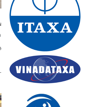
N
s
é
-