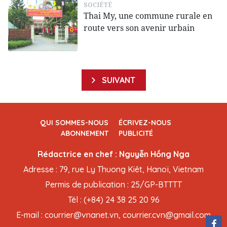
SOCIÉTÉ
Thai My, une commune rurale en
route vers son avenir urbain
SUIVANT
QUI SOMMES-NOUS
ÉCRIVEZ-NOUS
ABONNEMENT
PUBLICITÉ
Rédactrice en chef : Nguyễn Hồng Nga
Adresse : 79, rue Ly Thuong Kiêt, Hanoï, Vietnam
Permis de publication : 25/GP-BTTTT
Tél : (+84) 24 38 25 20 96
E-mail : courrier@vnanet.vn, courrier.cvn@gmail.com