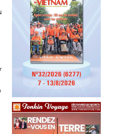
N
r
n