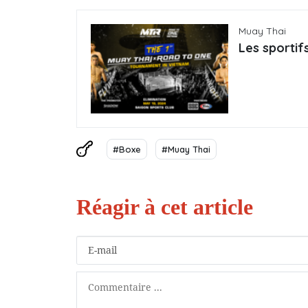
Muay Thai
Les sportif
#Boxe
#Muay Thai