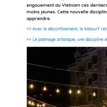
engouement au Vietnam ces derniers 
moins jeunes. Cette nouvelle discipline
apprendre.
>> Avec le déconfinement, le kitesurf re
>> Le patinage artistique, une discipline