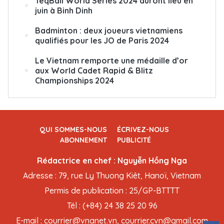
TeqBall World Series 2024 auront lieu en
juin à Binh Dinh
Badminton : deux joueurs vietnamiens
qualifiés pour les JO de Paris 2024
Le Vietnam remporte une médaille d’or
aux World Cadet Rapid & Blitz
Championships 2024
QUI SOMMES-NOUS
ÉCRIVEZ-NOUS
ABONNEMENT
PUBLICITÉ
Rédactrice en chef : Nguyễn Hồng Nga
Adresse : 79, rue Ly Thuong Kiêt, Hanoï, Vietnam
Permis de publication : 25/GP-BTTTT
Tél : (+84) 24 38 25 20 96
E-mail : courrier@vnanet.vn, courrier.cvn@gmail.com