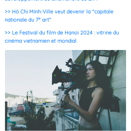
>> Hô Chi Minh-Ville veut devenir la “capitale
e
nationale du 7
art”
>> Le Festival du film de Hanoï 2024 : vitrine du
cinéma vietnamien et mondial