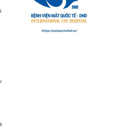
s
u
s