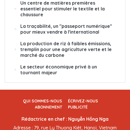
Un centre de matières premières
essentiel pour stimuler le textile et la
chaussure
La traçabilité, un "passeport numérique"
pour mieux vendre à l'international
La production de riz à faibles émissions,
tremplin pour une agriculture verte et le
marché du carbone
Le secteur économique privé à un
tournant majeur
QUI SOMMES-NOUS
ÉCRIVEZ-NOUS
ABONNEMENT
PUBLICITÉ
Rédactrice en chef : Nguyễn Hồng Nga
Adresse : 79, rue Ly Thuong Kiêt, Hanoï, Vietnam