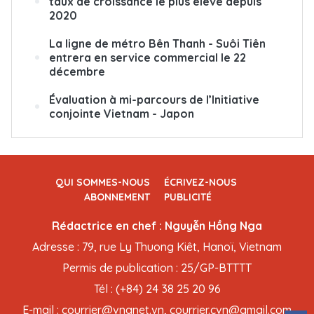
taux de croissance le plus élevé depuis
2020
La ligne de métro Bên Thanh - Suôi Tiên
entrera en service commercial le 22
décembre
Évaluation à mi-parcours de l’Initiative
conjointe Vietnam - Japon
QUI SOMMES-NOUS
ÉCRIVEZ-NOUS
ABONNEMENT
PUBLICITÉ
Rédactrice en chef : Nguyễn Hồng Nga
Adresse : 79, rue Ly Thuong Kiêt, Hanoï, Vietnam
Permis de publication : 25/GP-BTTTT
Tél : (+84) 24 38 25 20 96
E-mail : courrier@vnanet.vn, courrier.cvn@gmail.com