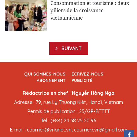
Consommation et tourisme : deux
piliers de la croissance
vietnamienne
SUIVANT
QUI SOMMES-NOUS
ÉCRIVEZ-NOUS
ABONNEMENT
PUBLICITÉ
Rédactrice en chef : Nguyễn Hồng Nga
Adresse : 79, rue Ly Thuong Kiêt, Hanoï, Vietnam
Permis de publication : 25/GP-BTTTT
Tél : (+84) 24 38 25 20 96
E-mail : courrier@vnanet.vn, courrier.cvn@gmail.com